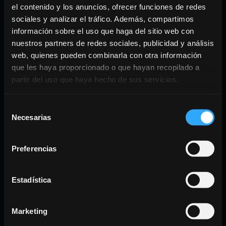
el contenido y los anuncios, ofrecer funciones de redes
sociales y analizar el tráfico. Además, compartimos
Mejora la experiencia del cliente
información sobre el uso que haga del sitio web con
Y es que el IoT puede ser un gran aliado a la hora
nuestros partners de redes sociales, publicidad y análisis
de tener al cliente “contento”. Por ejemplo, en el
web, quienes pueden combinarla con otra información
sector del retail, los sensores permiten gestionar
que les haya proporcionado o que hayan recopilado a
partir del uso que haya hecho de sus servicios.
flujos de personas, controlar la ocupación del local
y optimizar la disposición del producto según el
Selección
comportamiento del usuario. En el caso de la
Necesarias
de
hostelería, el IoT puede personalizar experiencias
consentimiento
en base al historial o preferencias del cliente en
Preferencias
caso de ser este asiduo.
Estadística
Toma de decisiones basada en datos
El análisis de los datos recogidos por los sensores
Marketing
pueden ayudar a tomar decisiones más