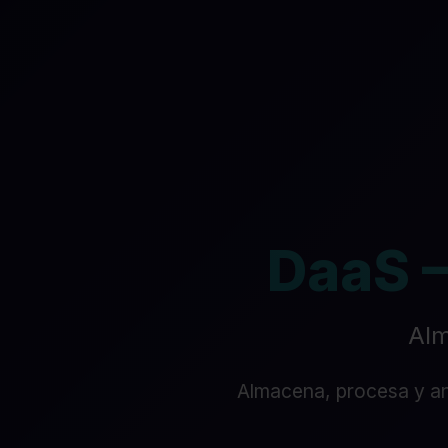
DaaS –
Alm
Almacena, procesa y an