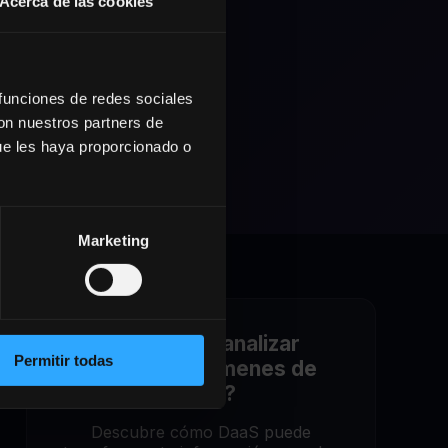
Acerca de las cookies
 funciones de redes sociales
con nuestros partners de
ue les haya proporcionado o
Marketing
¿Necesitas analizar
Permitir todas
grandes volúmenes de
datos?
Descubre cómo DaaS puede