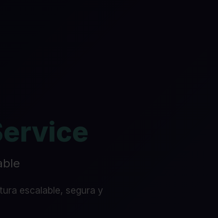
Service
able
ura escalable, segura y